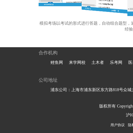
模拟考场以考试的形式进行答题，自动组合题型，
经验
合作机构
鲤鱼网
来学网校
土木者
乐考网
医
公司地址
浦东公司：上海市浦东新区东方路818号众城大
版权所有 Copyright 
沪I
用户协议
隐