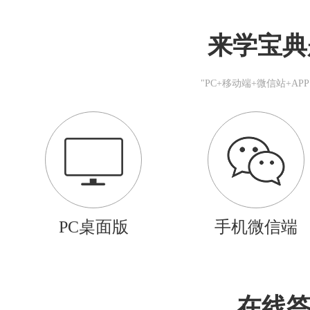
来学宝典
"PC+移动端+微信站+A
PC桌面版
手机微信端
在线答