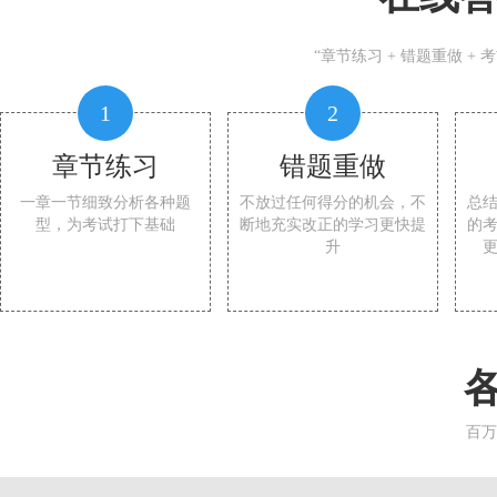
“章节练习 + 错题重做 +
1
2
章节练习
错题重做
一章一节细致分析各种题
不放过任何得分的机会，不
总
型，为考试打下基础
断地充实改正的学习更快提
的
升
百万