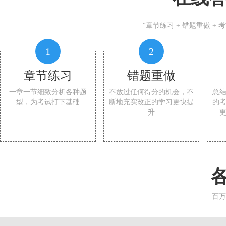
“章节练习 + 错题重做 +
1
2
章节练习
错题重做
一章一节细致分析各种题
不放过任何得分的机会，不
总
型，为考试打下基础
断地充实改正的学习更快提
的
升
百万