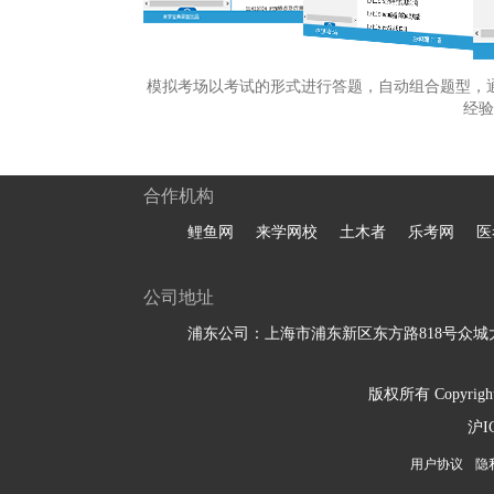
模拟考场以考试的形式进行答题，自动组合题型，
经验
合作机构
鲤鱼网
来学网校
土木者
乐考网
医
公司地址
浦东公司：上海市浦东新区东方路818号众城大
版权所有 Copyright 
沪I
用户协议
隐