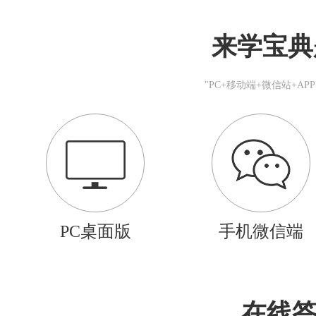
来学宝典
"PC+移动端+微信站+A
PC桌面版
手机微信端
在线答