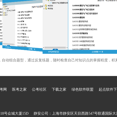
，自动组合题型，通过反复练题，随时检查自己对知识点的掌握程度，积
考网
医考之家
公考社区
下载之家
绿色软件联盟
起点软件下
8号众城大厦15D
静安公司：上海市静安区天目西路547号联通国际大厦