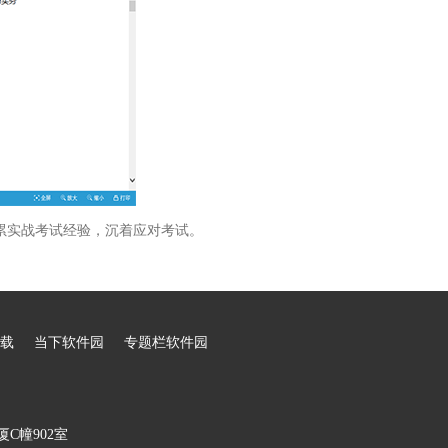
累实战考试经验，沉着应对考试。
载
当下软件园
专题栏软件园
C幢902室