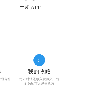
手机APP
5
题
我的收藏
时附有答
把针对性题放入收藏夹，随
时随地可以反复练习