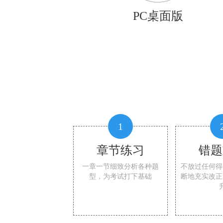
PC桌面版
1
章节练习
错题
一章一节细致分析各种题
不放过任何得
型，为考试打下基础
断地充实改正