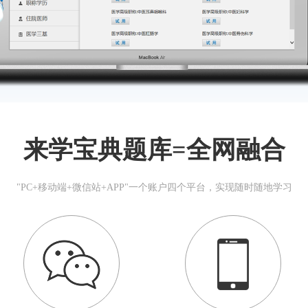
来学宝典题库=全网融合
"PC+移动端+微信站+APP"一个账户四个平台，实现随时随地学习