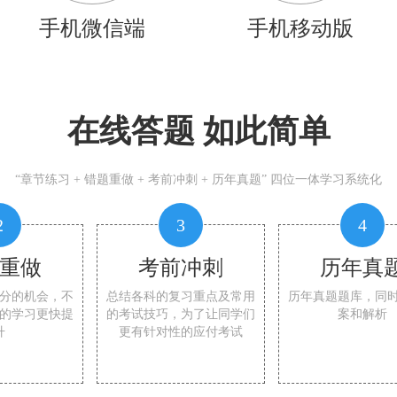
手机微信端
手机移动版
在线答题 如此简单
“章节练习 + 错题重做 + 考前冲刺 + 历年真题” 四位一体学习系统化
2
3
4
重做
考前冲刺
历年真
分的机会，不
总结各科的复习重点及常用
历年真题题库，同
的学习更快提
的考试技巧，为了让同学们
案和解析
升
更有针对性的应付考试