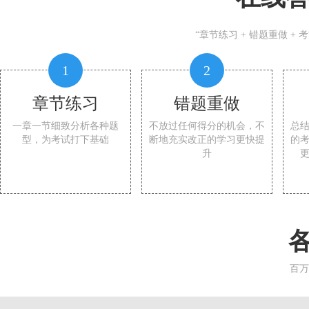
“章节练习 + 错题重做 +
1
2
章节练习
错题重做
一章一节细致分析各种题
不放过任何得分的机会，不
总
型，为考试打下基础
断地充实改正的学习更快提
的
升
百万