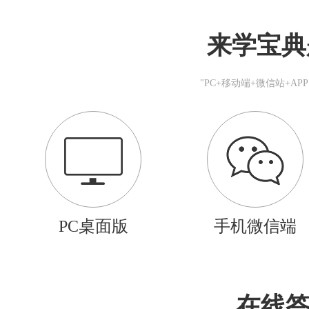
来学宝典
"PC+移动端+微信站+A
PC桌面版
手机微信端
在线答