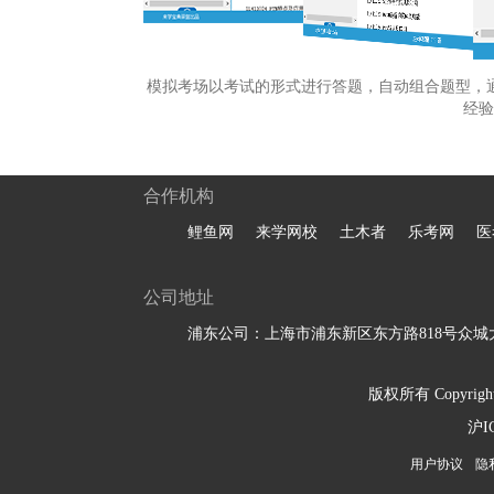
模拟考场以考试的形式进行答题，自动组合题型，
经验
合作机构
鲤鱼网
来学网校
土木者
乐考网
医
公司地址
浦东公司：上海市浦东新区东方路818号众城大
版权所有 Copyright 
沪I
用户协议
隐