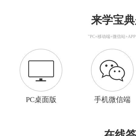
来学宝典
"PC+移动端+微信站+A
PC桌面版
手机微信端
在线答