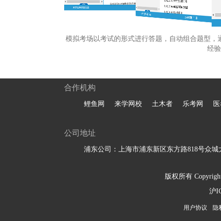
模拟考场以考试的形式进行答题，自动组合题型，
经验
合作机构
鲤鱼网
来学网校
土木者
乐考网
医
公司地址
浦东公司：上海市浦东新区东方路818号众城大
版权所有 Copyright 
沪I
用户协议
隐