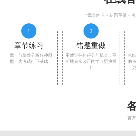
“章节练习 + 错题重做 +
1
2
章节练习
错题重做
一章一节细致分析各种题
不放过任何得分的机会，不
总
型，为考试打下基础
断地充实改正的学习更快提
的
升
百万