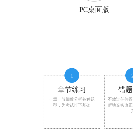
PC桌面版
1
章节练习
错题
一章一节细致分析各种题
不放过任何得
型，为考试打下基础
断地充实改正