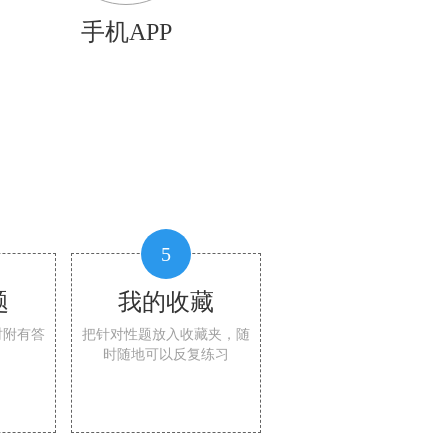
手机APP
5
题
我的收藏
时附有答
把针对性题放入收藏夹，随
时随地可以反复练习