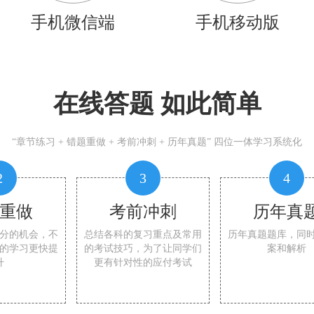
手机微信端
手机移动版
在线答题 如此简单
“章节练习 + 错题重做 + 考前冲刺 + 历年真题” 四位一体学习系统化
2
3
4
重做
考前冲刺
历年真
分的机会，不
总结各科的复习重点及常用
历年真题题库，同
的学习更快提
的考试技巧，为了让同学们
案和解析
升
更有针对性的应付考试