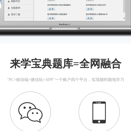
来学宝典题库=全网融合
"PC+移动端+微信站+APP"一个账户四个平台，实现随时随地学习