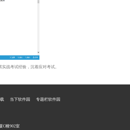
累实战考试经验，沉着应对考试。
载
当下软件园
专题栏软件园
C幢902室