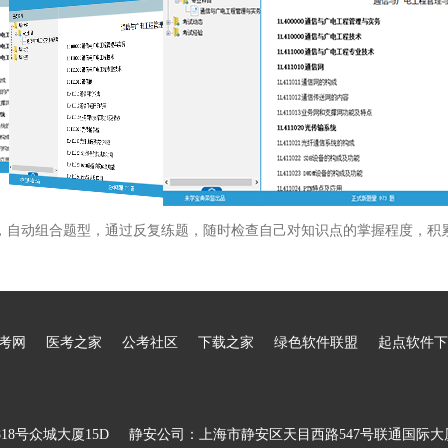
，自动组合题型，通过反复练题，随时检查自己对知识点的掌握程度，积
考网
医考之家
公考社区
下载之家
绿色软件联盟
起点软件下
8号众城大厦15D
静安公司：上海市静安区天目西路547号联通国际大厦