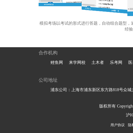
模拟考场以考试的形式进行答题，自动组合题型，
经验
合作机构
鲤鱼网
来学网校
土木者
乐考网
医
公司地址
浦东公司：上海市浦东新区东方路818号众城大
版权所有 Copyright 
沪I
用户协议
隐