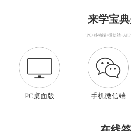
来学宝典
"PC+移动端+微信站+A
PC桌面版
手机微信端
在线答