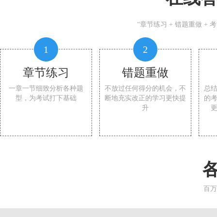
“章节练习 + 错题重做 +
1
2
章节练习
错题重做
一章一节细致分析各种题
不放过任何得分的机会，不
总
型，为考试打下基础
断地充实改正的学习更快提
的
升
百万