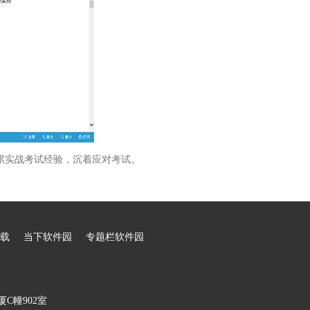
累实战考试经验，沉着应对考试。
载
当下软件园
专题栏软件园
C幢902室