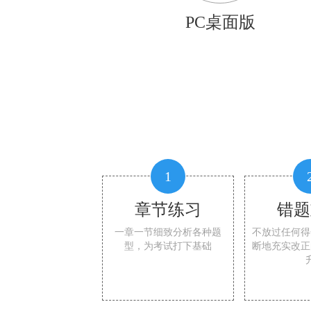
PC桌面版
1
章节练习
错题
一章一节细致分析各种题
不放过任何得
型，为考试打下基础
断地充实改正