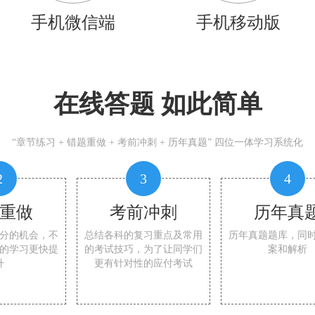
手机微信端
手机移动版
在线答题 如此简单
“章节练习 + 错题重做 + 考前冲刺 + 历年真题” 四位一体学习系统化
2
3
4
重做
考前冲刺
历年真
分的机会，不
总结各科的复习重点及常用
历年真题题库，同
的学习更快提
的考试技巧，为了让同学们
案和解析
升
更有针对性的应付考试