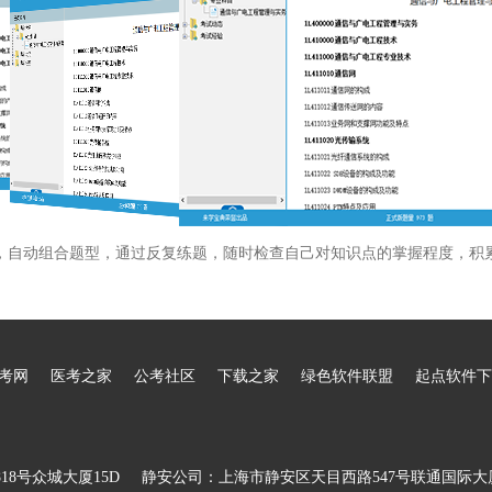
，自动组合题型，通过反复练题，随时检查自己对知识点的掌握程度，积
考网
医考之家
公考社区
下载之家
绿色软件联盟
起点软件下
8号众城大厦15D
静安公司：上海市静安区天目西路547号联通国际大厦