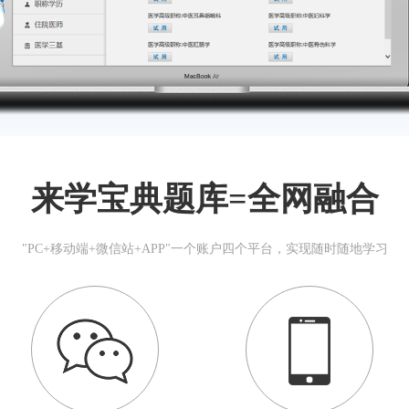
来学宝典题库=全网融合
"PC+移动端+微信站+APP"一个账户四个平台，实现随时随地学习