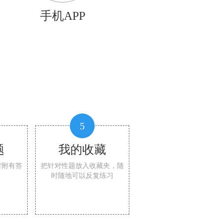
手机APP
5
题
我的收藏
时附有答
把针对性题放入收藏夹，随
时随地可以反复练习