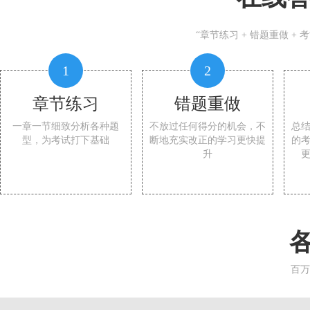
“章节练习 + 错题重做 +
1
2
章节练习
错题重做
一章一节细致分析各种题
不放过任何得分的机会，不
总
型，为考试打下基础
断地充实改正的学习更快提
的
升
百万