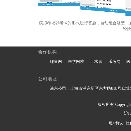
模拟考场以考试的形式进行答题，自动组合题型，
经验
合作机构
鲤鱼网
来学网校
土木者
乐考网
医
公司地址
浦东公司：上海市浦东新区东方路818号众城大
版权所有 Copyright 
沪I
用户协议
隐