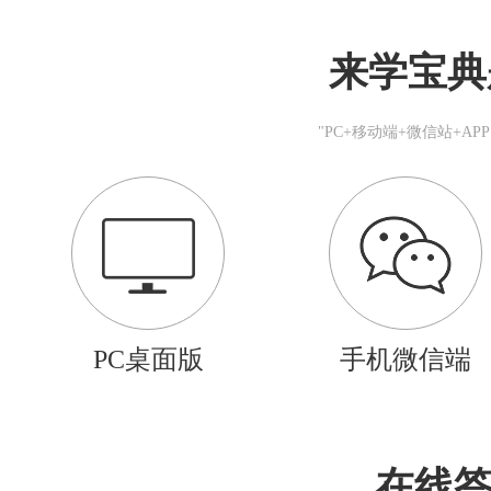
来学宝典
"PC+移动端+微信站+A
PC桌面版
手机微信端
在线答