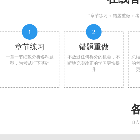
“章节练习 + 错题重做 +
1
2
章节练习
错题重做
一章一节细致分析各种题
不放过任何得分的机会，不
总
型，为考试打下基础
断地充实改正的学习更快提
的
升
百万