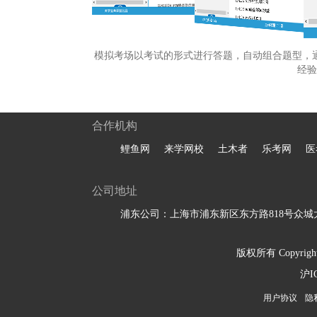
模拟考场以考试的形式进行答题，自动组合题型，
经验
合作机构
鲤鱼网
来学网校
土木者
乐考网
医
公司地址
浦东公司：上海市浦东新区东方路818号众城大
版权所有 Copyright 
沪I
用户协议
隐