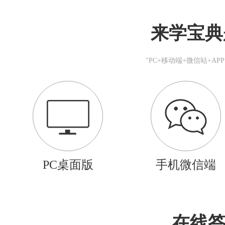
来学宝典
"PC+移动端+微信站+A
PC桌面版
手机微信端
在线答