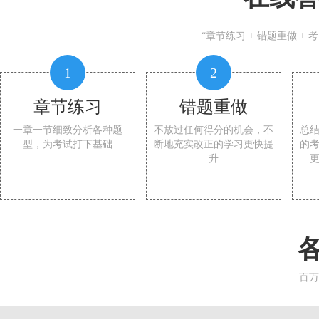
“章节练习 + 错题重做 +
1
2
章节练习
错题重做
一章一节细致分析各种题
不放过任何得分的机会，不
总
型，为考试打下基础
断地充实改正的学习更快提
的
升
百万