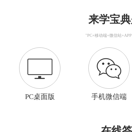
来学宝典
"PC+移动端+微信站+A
PC桌面版
手机微信端
在线答