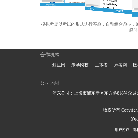
模拟考场以考试的形式进行答题，自动组合题型，
经验
合作机构
鲤鱼网
来学网校
土木者
乐考网
医
公司地址
浦东公司：上海市浦东新区东方路818号众城大
版权所有 Copyright 
沪I
用户协议
隐