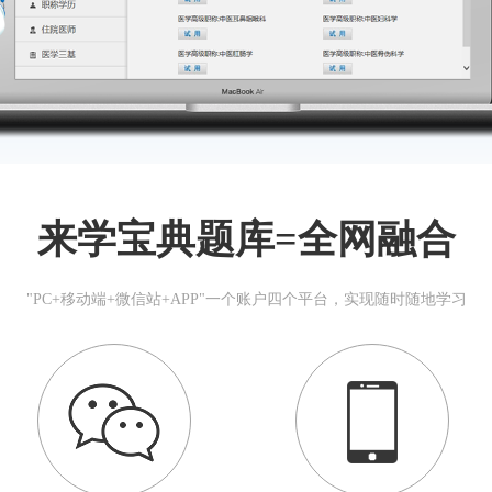
来学宝典题库=全网融合
"PC+移动端+微信站+APP"一个账户四个平台，实现随时随地学习