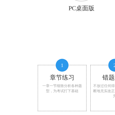
PC桌面版
1
章节练习
错题
一章一节细致分析各种题
不放过任何得
型，为考试打下基础
断地充实改正