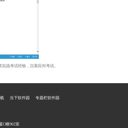
累实战考试经验，沉着应对考试。
载
当下软件园
专题栏软件园
C幢902室