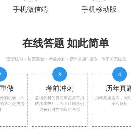
手机微信端
手机移动版
在线答题 如此简单
“章节练习 + 错题重做 + 考前冲刺 + 历年真题” 四位一体学习系统化
2
3
4
重做
考前冲刺
历年真
分的机会，不
总结各科的复习重点及常用
历年真题题库，同
的学习更快提
的考试技巧，为了让同学们
案和解析
升
更有针对性的应付考试