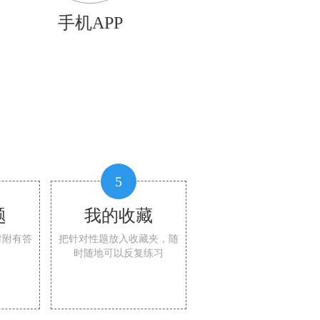
手机APP
5
题
我的收藏
时附有答
把针对性题放入收藏夹，随
时随地可以反复练习