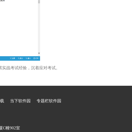
累实战考试经验，沉着应对考试。
载
当下软件园
专题栏软件园
C幢902室