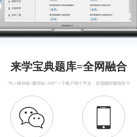
来学宝典题库=全网融合
"PC+移动端+微信站+APP"一个账户四个平台，实现随时随地学习