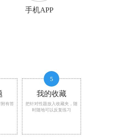
手机APP
5
题
我的收藏
时附有答
把针对性题放入收藏夹，随
时随地可以反复练习