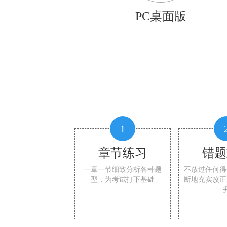
PC桌面版
1
章节练习
错题
一章一节细致分析各种题
不放过任何得
型，为考试打下基础
断地充实改正