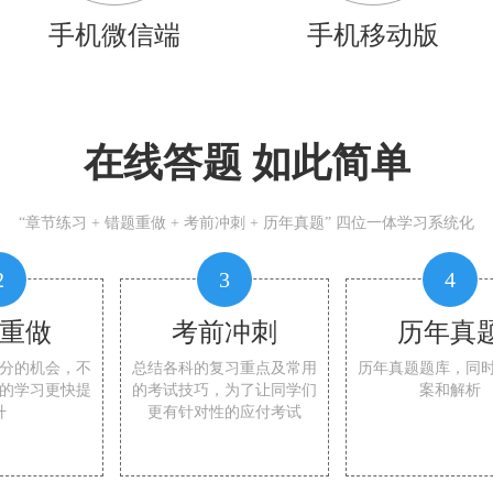
手机微信端
手机移动版
在线答题 如此简单
“章节练习 + 错题重做 + 考前冲刺 + 历年真题” 四位一体学习系统化
2
3
4
重做
考前冲刺
历年真
分的机会，不
总结各科的复习重点及常用
历年真题题库，同
的学习更快提
的考试技巧，为了让同学们
案和解析
升
更有针对性的应付考试