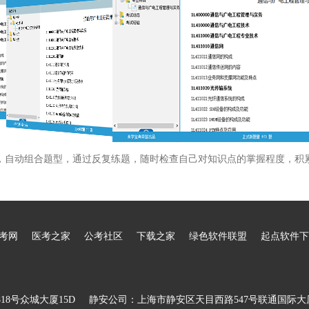
，自动组合题型，通过反复练题，随时检查自己对知识点的掌握程度，积
考网
医考之家
公考社区
下载之家
绿色软件联盟
起点软件下
8号众城大厦15D
静安公司：上海市静安区天目西路547号联通国际大厦