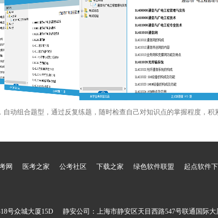
，自动组合题型，通过反复练题，随时检查自己对知识点的掌握程度，积
考网
医考之家
公考社区
下载之家
绿色软件联盟
起点软件下
8号众城大厦15D
静安公司：上海市静安区天目西路547号联通国际大厦