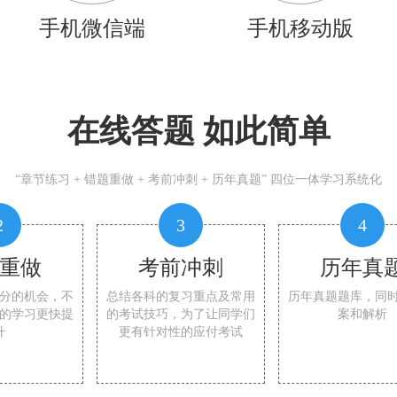
手机微信端
手机移动版
在线答题 如此简单
“章节练习 + 错题重做 + 考前冲刺 + 历年真题” 四位一体学习系统化
2
3
4
重做
考前冲刺
历年真
分的机会，不
总结各科的复习重点及常用
历年真题题库，同
的学习更快提
的考试技巧，为了让同学们
案和解析
升
更有针对性的应付考试