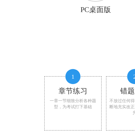
PC桌面版
1
章节练习
错题
一章一节细致分析各种题
不放过任何得
型，为考试打下基础
断地充实改正