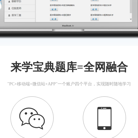
来学宝典题库=全网融合
"PC+移动端+微信站+APP"一个账户四个平台，实现随时随地学习