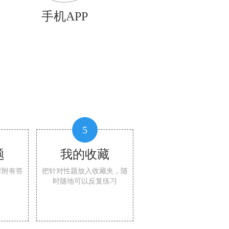
手机APP
5
题
我的收藏
时附有答
把针对性题放入收藏夹，随
时随地可以反复练习