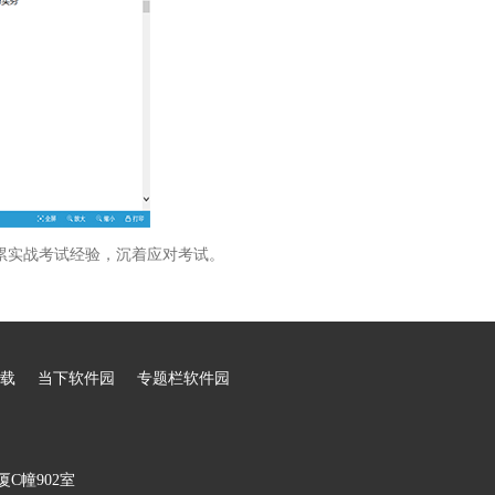
累实战考试经验，沉着应对考试。
载
当下软件园
专题栏软件园
C幢902室