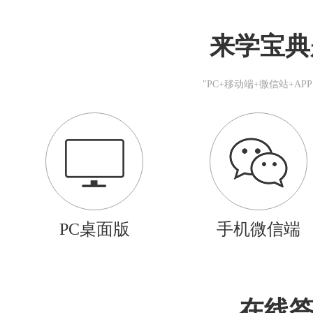
来学宝典
"PC+移动端+微信站+A
PC桌面版
手机微信端
在线答