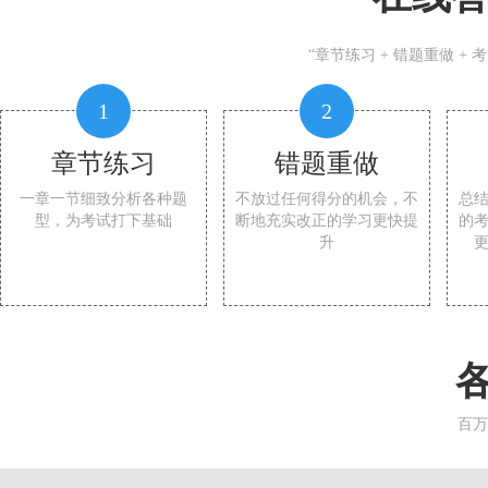
“章节练习 + 错题重做 +
1
2
章节练习
错题重做
一章一节细致分析各种题
不放过任何得分的机会，不
总
型，为考试打下基础
断地充实改正的学习更快提
的
升
百万