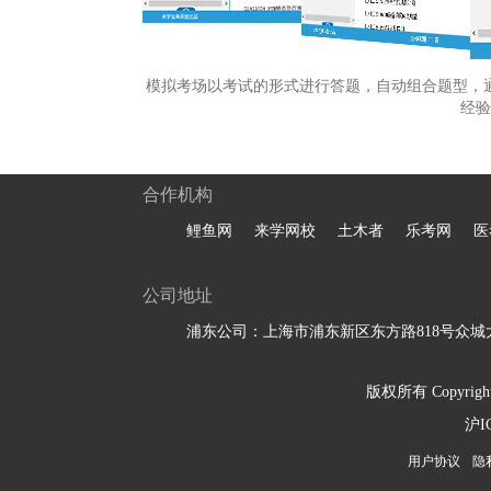
模拟考场以考试的形式进行答题，自动组合题型，
经验
合作机构
鲤鱼网
来学网校
土木者
乐考网
医
公司地址
浦东公司：上海市浦东新区东方路818号众城大
版权所有 Copyright 
沪I
用户协议
隐