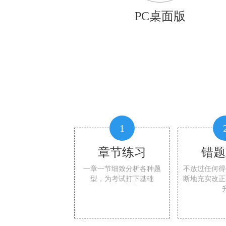
PC桌面版
1
章节练习
错题
一章一节细致分析各种题
不放过任何得
型，为考试打下基础
断地充实改正