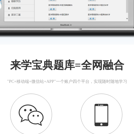
来学宝典题库=全网融合
"PC+移动端+微信站+APP"一个账户四个平台，实现随时随地学习