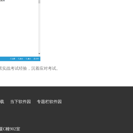
累实战考试经验，沉着应对考试。
载
当下软件园
专题栏软件园
C幢902室