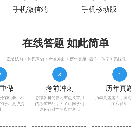
手机微信端
手机移动版
在线答题 如此简单
“章节练习 + 错题重做 + 考前冲刺 + 历年真题” 四位一体学习系统化
2
3
4
重做
考前冲刺
历年真
分的机会，不
总结各科的复习重点及常用
历年真题题库，同
的学习更快提
的考试技巧，为了让同学们
案和解析
升
更有针对性的应付考试