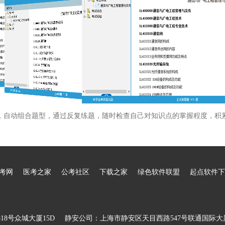
，自动组合题型，通过反复练题，随时检查自己对知识点的掌握程度，积
考网
医考之家
公考社区
下载之家
绿色软件联盟
起点软件下
8号众城大厦15D
静安公司：上海市静安区天目西路547号联通国际大厦