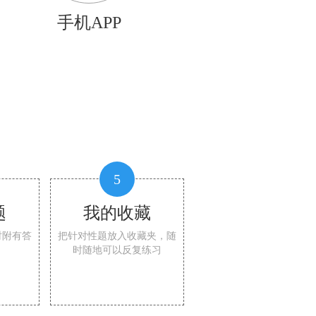
手机APP
5
题
我的收藏
时附有答
把针对性题放入收藏夹，随
时随地可以反复练习