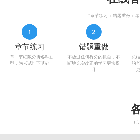
“章节练习 + 错题重做 +
1
2
章节练习
错题重做
一章一节细致分析各种题
不放过任何得分的机会，不
总
型，为考试打下基础
断地充实改正的学习更快提
的
升
百万