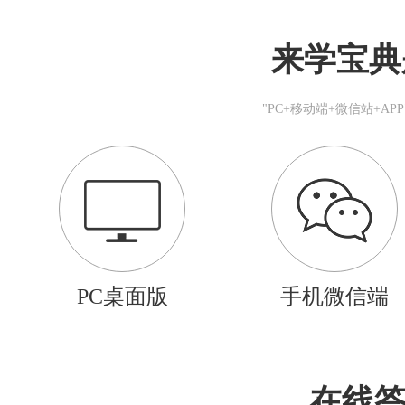
来学宝典
"PC+移动端+微信站+A
PC桌面版
手机微信端
在线答