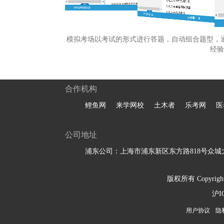
模拟考场以考试的形式进行答题，自动组合题型，
经验
合作机构
鲤鱼网
来学网校
土木者
乐考网
医
公司地址
浦东公司：上海市浦东新区东方路818号众城大
版权所有 Copyright 
沪I
用户协议
隐