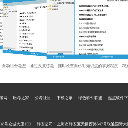
，自动组合题型，通过反复练题，随时检查自己对知识点的掌握程度，积
考网
医考之家
公考社区
下载之家
绿色软件联盟
起点软件下
8号众城大厦15D
静安公司：上海市静安区天目西路547号联通国际大厦