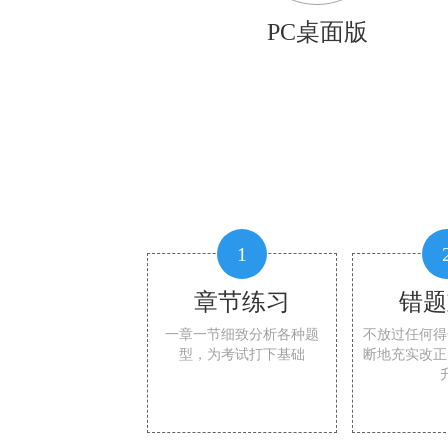
PC桌面版
1
章节练习
错题
一章一节细致分析各种题
不放过任何得
型，为考试打下基础
断地充实改正