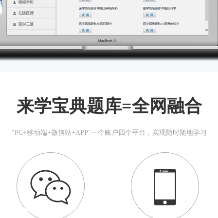
来学宝典题库=全网融合
"PC+移动端+微信站+APP"一个账户四个平台，实现随时随地学习