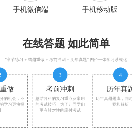
手机微信端
手机移动版
在线答题 如此简单
“章节练习 + 错题重做 + 考前冲刺 + 历年真题” 四位一体学习系统化
2
3
4
重做
考前冲刺
历年真
分的机会，不
总结各科的复习重点及常用
历年真题题库，同
的学习更快提
的考试技巧，为了让同学们
案和解析
升
更有针对性的应付考试