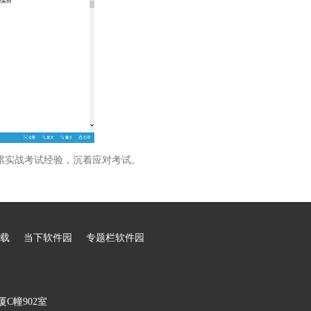
累实战考试经验，沉着应对考试。
载
当下软件园
专题栏软件园
C幢902室