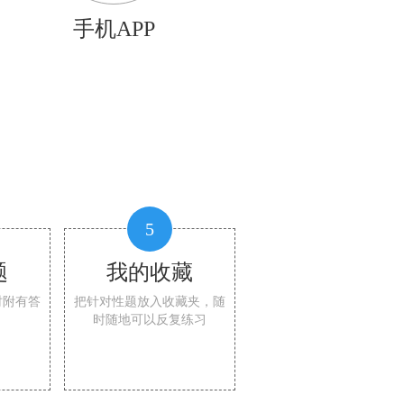
手机APP
5
题
我的收藏
时附有答
把针对性题放入收藏夹，随
时随地可以反复练习