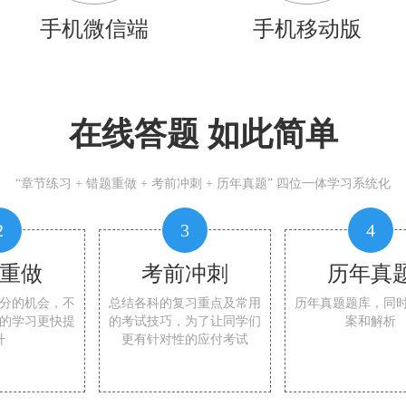
手机微信端
手机移动版
在线答题 如此简单
“章节练习 + 错题重做 + 考前冲刺 + 历年真题” 四位一体学习系统化
2
3
4
重做
考前冲刺
历年真
分的机会，不
总结各科的复习重点及常用
历年真题题库，同
的学习更快提
的考试技巧，为了让同学们
案和解析
升
更有针对性的应付考试