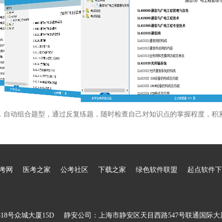
，自动组合题型，通过反复练题，随时检查自己对知识点的掌握程度，积
考网
医考之家
公考社区
下载之家
绿色软件联盟
起点软件下
8号众城大厦15D
静安公司：上海市静安区天目西路547号联通国际大厦