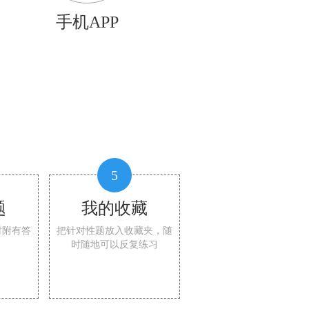
手机APP
5
题
我的收藏
时附有答
把针对性题放入收藏夹，随
时随地可以反复练习