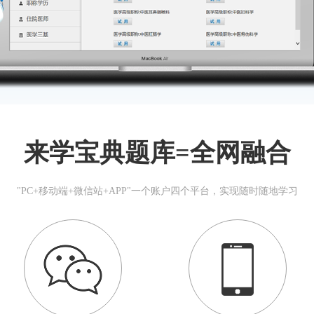
来学宝典题库=全网融合
"PC+移动端+微信站+APP"一个账户四个平台，实现随时随地学习