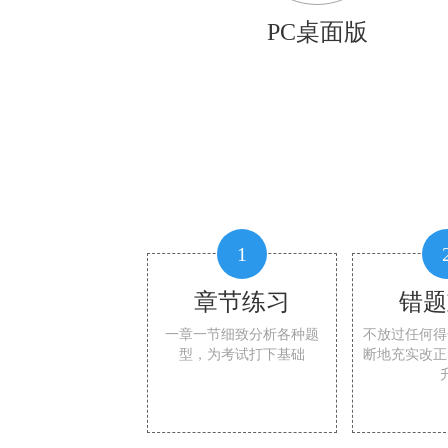
PC桌面版
1
章节练习
错题
一章一节细致分析各种题
不放过任何得
型，为考试打下基础
断地充实改正