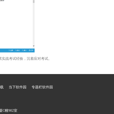
累实战考试经验，沉着应对考试。
载
当下软件园
专题栏软件园
C幢902室