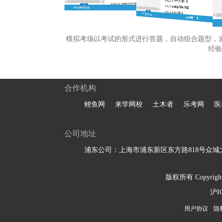
模拟考场以考试的形式进行答题，自动组合题型，
经验
合作机构
鲤鱼网
来学网校
土木者
乐考网
医
公司地址
浦东公司：上海市浦东新区东方路818号众城大
版权所有 Copyright 
沪I
用户协议
隐