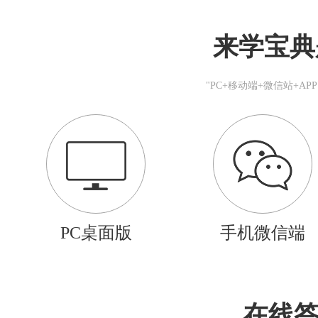
来学宝典
"PC+移动端+微信站+A
PC桌面版
手机微信端
在线答