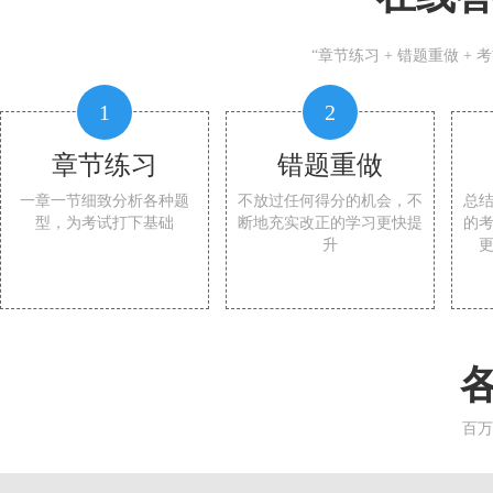
“章节练习 + 错题重做 +
1
2
章节练习
错题重做
一章一节细致分析各种题
不放过任何得分的机会，不
总
型，为考试打下基础
断地充实改正的学习更快提
的
升
百万