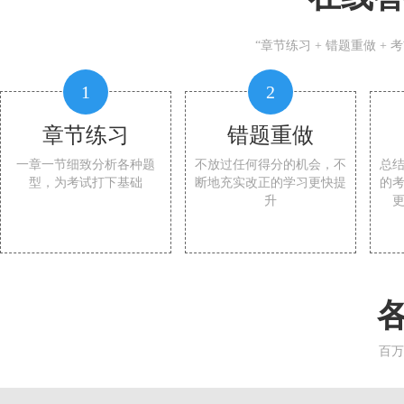
“章节练习 + 错题重做 +
1
2
章节练习
错题重做
一章一节细致分析各种题
不放过任何得分的机会，不
总
型，为考试打下基础
断地充实改正的学习更快提
的
升
百万