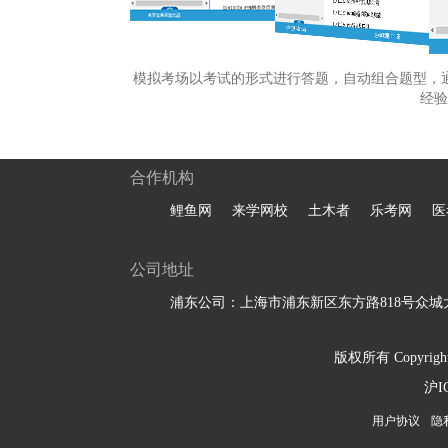
模拟考场以考试的形式进行答题，自动组合题型，
经验
合作机构
鲤鱼网
来学网校
土木者
乐考网
医
公司地址
浦东公司：上海市浦东新区东方路818号众城大
版权所有 Copyright 
沪I
用户协议
隐