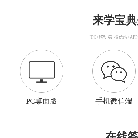
来学宝典
"PC+移动端+微信站+A
PC桌面版
手机微信端
在线答