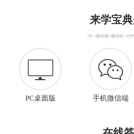
来学宝典
"PC+移动端+微信站+A
PC桌面版
手机微信端
在线答