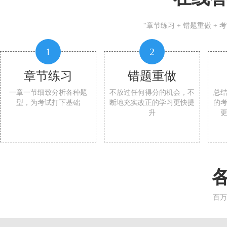
“章节练习 + 错题重做 +
1
2
章节练习
错题重做
一章一节细致分析各种题
不放过任何得分的机会，不
总
型，为考试打下基础
断地充实改正的学习更快提
的
升
百万