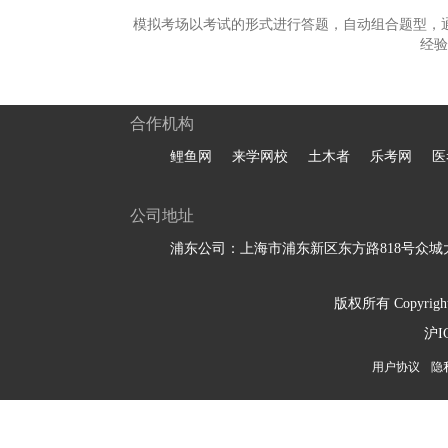
模拟考场以考试的形式进行答题，自动组合题型，
经验
合作机构
鲤鱼网
来学网校
土木者
乐考网
医
公司地址
浦东公司：上海市浦东新区东方路818号众城大
版权所有 Copyright 
沪I
用户协议
隐