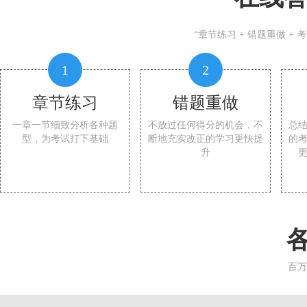
“章节练习 + 错题重做 +
1
2
章节练习
错题重做
一章一节细致分析各种题
不放过任何得分的机会，不
总
型，为考试打下基础
断地充实改正的学习更快提
的
升
百万