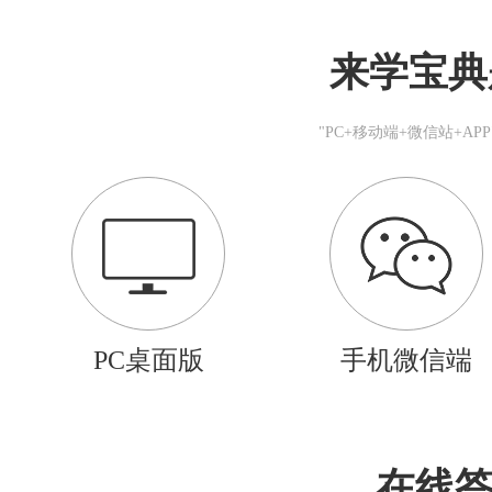
来学宝典
"PC+移动端+微信站+A
PC桌面版
手机微信端
在线答