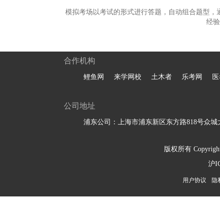
模拟考场以考试的形式进行答题，自动组合题型，
经验
合作机构
鲤鱼网
来学网校
土木者
乐考网
医
公司地址
浦东公司：上海市浦东新区东方路818号众城大
版权所有 Copyright 
沪I
用户协议
隐