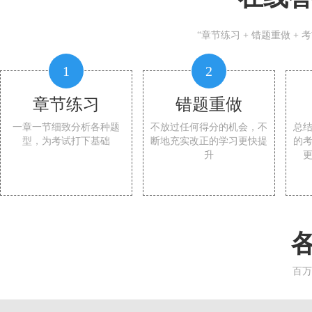
“章节练习 + 错题重做 +
1
2
章节练习
错题重做
一章一节细致分析各种题
不放过任何得分的机会，不
总
型，为考试打下基础
断地充实改正的学习更快提
的
升
百万