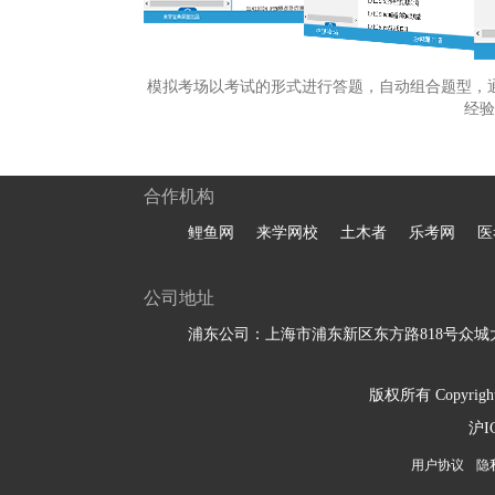
模拟考场以考试的形式进行答题，自动组合题型，
经验
合作机构
鲤鱼网
来学网校
土木者
乐考网
医
公司地址
浦东公司：上海市浦东新区东方路818号众城大
版权所有 Copyright 
沪I
用户协议
隐