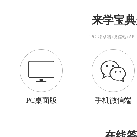
来学宝典
"PC+移动端+微信站+A
PC桌面版
手机微信端
在线答