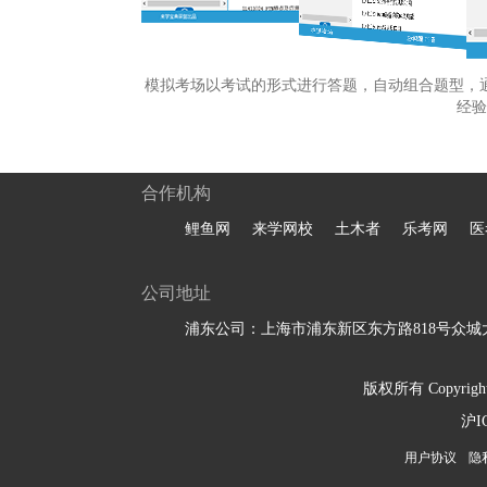
模拟考场以考试的形式进行答题，自动组合题型，
经验
合作机构
鲤鱼网
来学网校
土木者
乐考网
医
公司地址
浦东公司：上海市浦东新区东方路818号众城大
版权所有 Copyright 
沪I
用户协议
隐