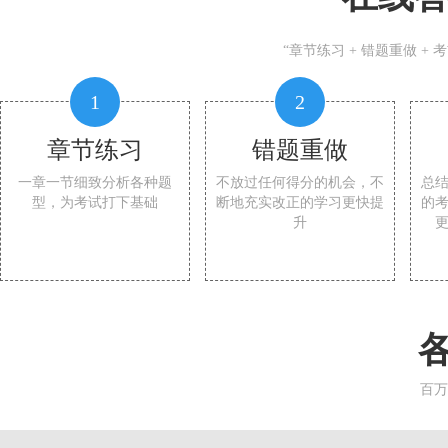
“章节练习 + 错题重做 +
1
2
章节练习
错题重做
一章一节细致分析各种题
不放过任何得分的机会，不
总
型，为考试打下基础
断地充实改正的学习更快提
的
升
百万