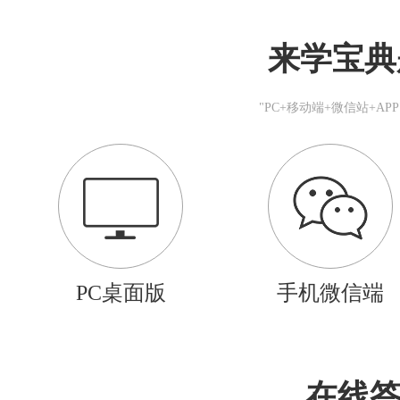
来学宝典
"PC+移动端+微信站+A
PC桌面版
手机微信端
在线答