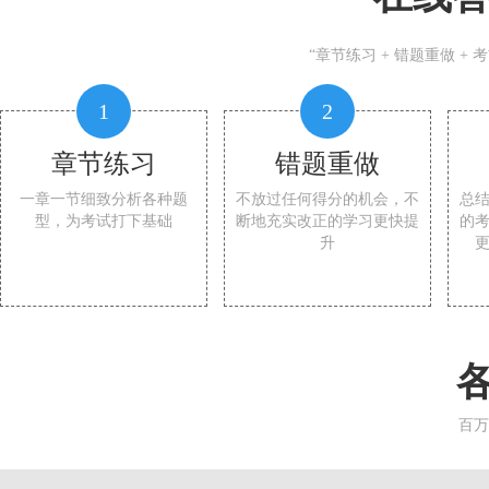
“章节练习 + 错题重做 +
1
2
章节练习
错题重做
一章一节细致分析各种题
不放过任何得分的机会，不
总
型，为考试打下基础
断地充实改正的学习更快提
的
升
百万