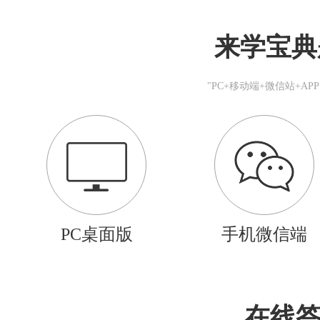
来学宝典
"PC+移动端+微信站+A
PC桌面版
手机微信端
在线答