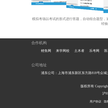
模拟考场以考试的形式进行答题，自动组合题型，
经验
合作机构
鲤鱼网
来学网校
土木者
乐考网
医
公司地址
浦东公司：上海市浦东新区东方路818号众城大
版权所有 Copyright 
沪I
用户协议
隐