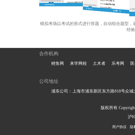
模拟考场以考试的形式进行答题，自动组合题型，
经验
合作机构
鲤鱼网
来学网校
土木者
乐考网
医
公司地址
浦东公司：上海市浦东新区东方路818号众城大
版权所有 Copyright 
沪I
用户协议
隐