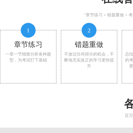
“章节练习 + 错题重做 +
1
2
章节练习
错题重做
一章一节细致分析各种题
不放过任何得分的机会，不
总
型，为考试打下基础
断地充实改正的学习更快提
的
升
百万