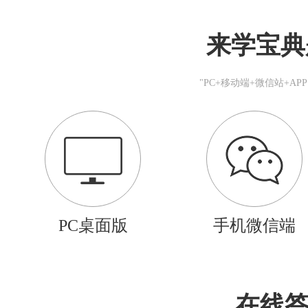
来学宝典
"PC+移动端+微信站+A
PC桌面版
手机微信端
在线答