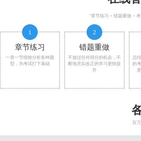
“章节练习 + 错题重做 +
1
2
章节练习
错题重做
一章一节细致分析各种题
不放过任何得分的机会，不
总
型，为考试打下基础
断地充实改正的学习更快提
的
升
百万