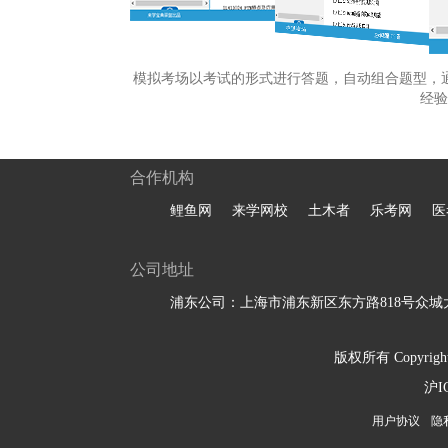
模拟考场以考试的形式进行答题，自动组合题型，
经验
合作机构
鲤鱼网
来学网校
土木者
乐考网
医
公司地址
浦东公司：上海市浦东新区东方路818号众城大
版权所有 Copyright 
沪I
用户协议
隐