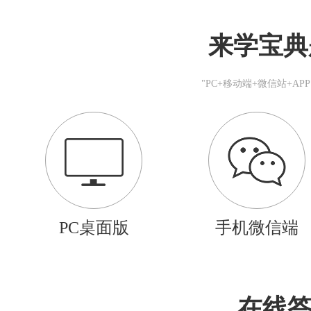
来学宝典
"PC+移动端+微信站+A
PC桌面版
手机微信端
在线答