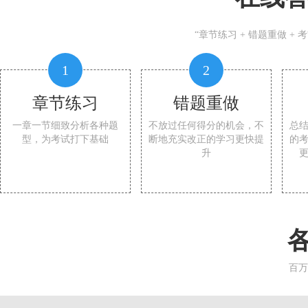
“章节练习 + 错题重做 +
1
2
章节练习
错题重做
一章一节细致分析各种题
不放过任何得分的机会，不
总
型，为考试打下基础
断地充实改正的学习更快提
的
升
百万