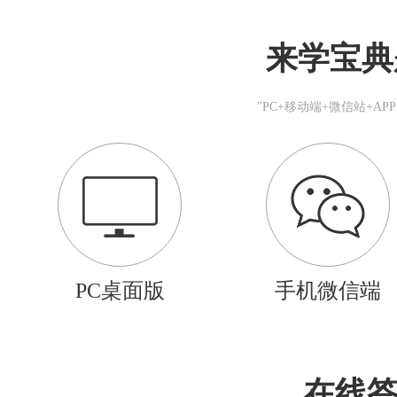
来学宝典
"PC+移动端+微信站+A
PC桌面版
手机微信端
在线答