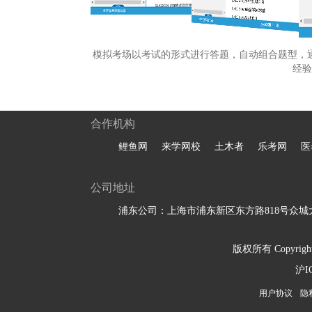
模拟考场以考试的形式进行答题，自动组合题型，
经验
合作机构
鲤鱼网
来学网校
土木者
乐考网
医
公司地址
浦东公司：上海市浦东新区东方路818号众城大
版权所有 Copyright 
沪I
用户协议
隐