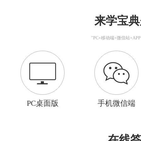
来学宝典
"PC+移动端+微信站+A
PC桌面版
手机微信端
在线答