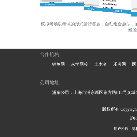
模拟考场以考试的形式进行答题，自动组合题型，
经验
合作机构
鲤鱼网
来学网校
土木者
乐考网
医
公司地址
浦东公司：上海市浦东新区东方路818号众城大
版权所有 Copyright 
沪I
用户协议
隐