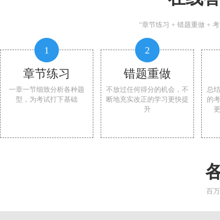
“章节练习 + 错题重做 +
1
2
章节练习
错题重做
一章一节细致分析各种题
不放过任何得分的机会，不
总
型，为考试打下基础
断地充实改正的学习更快提
的
升
百万