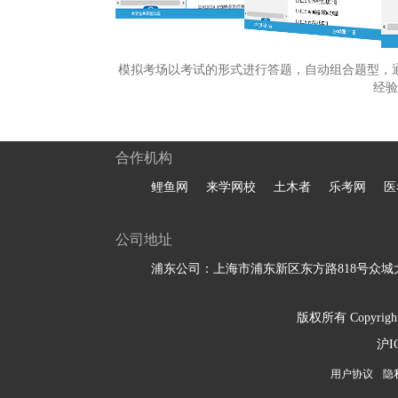
模拟考场以考试的形式进行答题，自动组合题型，
经验
合作机构
鲤鱼网
来学网校
土木者
乐考网
医
公司地址
浦东公司：上海市浦东新区东方路818号众城大
版权所有 Copyright 
沪I
用户协议
隐