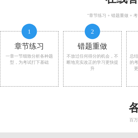
“章节练习 + 错题重做 +
1
2
章节练习
错题重做
一章一节细致分析各种题
不放过任何得分的机会，不
总
型，为考试打下基础
断地充实改正的学习更快提
的
升
百万