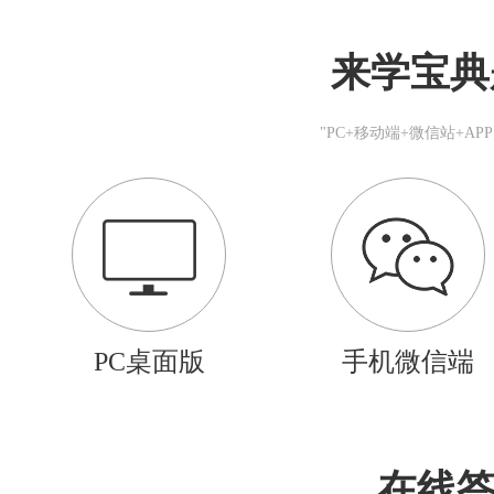
来学宝典
"PC+移动端+微信站+A
PC桌面版
手机微信端
在线答