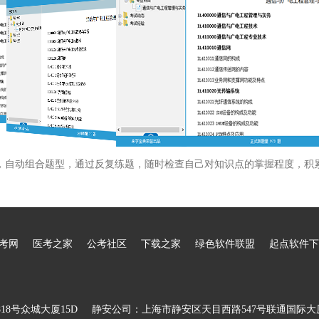
，自动组合题型，通过反复练题，随时检查自己对知识点的掌握程度，积
考网
医考之家
公考社区
下载之家
绿色软件联盟
起点软件下
8号众城大厦15D
静安公司：上海市静安区天目西路547号联通国际大厦