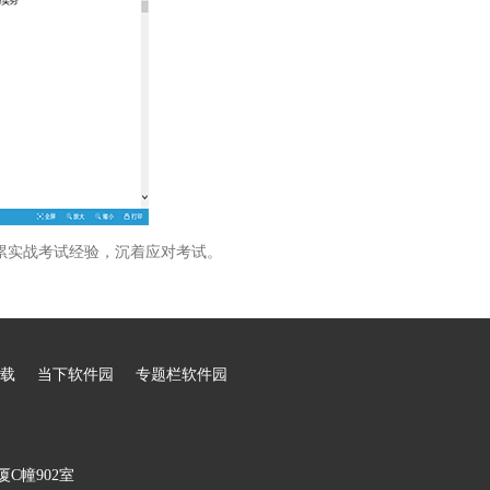
累实战考试经验，沉着应对考试。
载
当下软件园
专题栏软件园
C幢902室