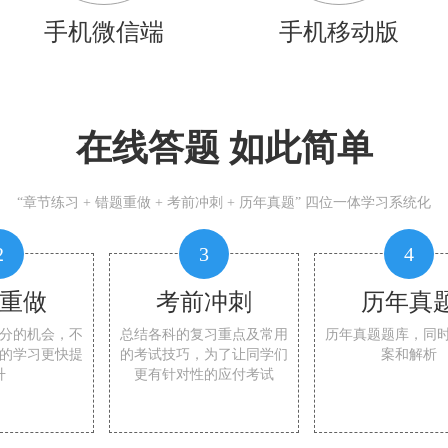
手机微信端
手机移动版
在线答题 如此简单
“章节练习 + 错题重做 + 考前冲刺 + 历年真题” 四位一体学习系统化
2
3
4
重做
考前冲刺
历年真
分的机会，不
总结各科的复习重点及常用
历年真题题库，同
的学习更快提
的考试技巧，为了让同学们
案和解析
升
更有针对性的应付考试