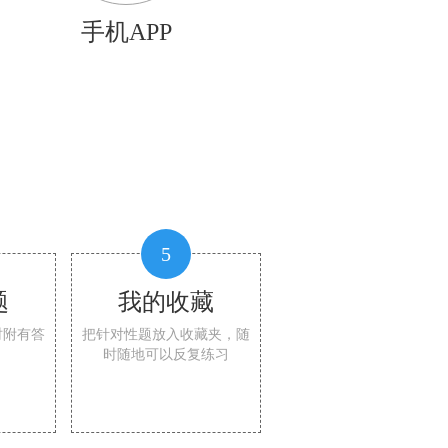
手机APP
5
题
我的收藏
时附有答
把针对性题放入收藏夹，随
时随地可以反复练习