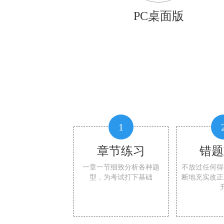
PC桌面版
1
章节练习
错题
一章一节细致分析各种题
不放过任何得
型，为考试打下基础
断地充实改正