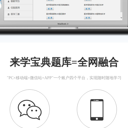
来学宝典题库=全网融合
"PC+移动端+微信站+APP"一个账户四个平台，实现随时随地学习