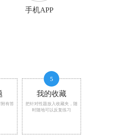
手机APP
5
题
我的收藏
时附有答
把针对性题放入收藏夹，随
时随地可以反复练习