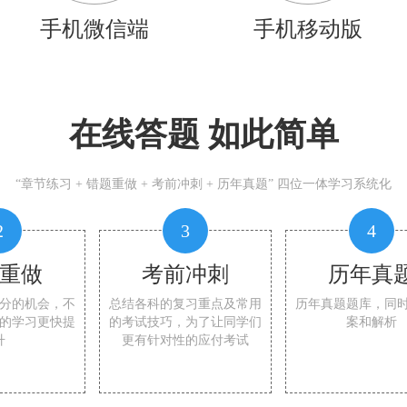
手机微信端
手机移动版
在线答题 如此简单
“章节练习 + 错题重做 + 考前冲刺 + 历年真题” 四位一体学习系统化
2
3
4
重做
考前冲刺
历年真
分的机会，不
总结各科的复习重点及常用
历年真题题库，同
的学习更快提
的考试技巧，为了让同学们
案和解析
升
更有针对性的应付考试