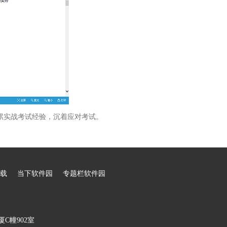
累实战考试经验，沉着应对考试。
载
当下软件园
专题栏软件园
C幢902室