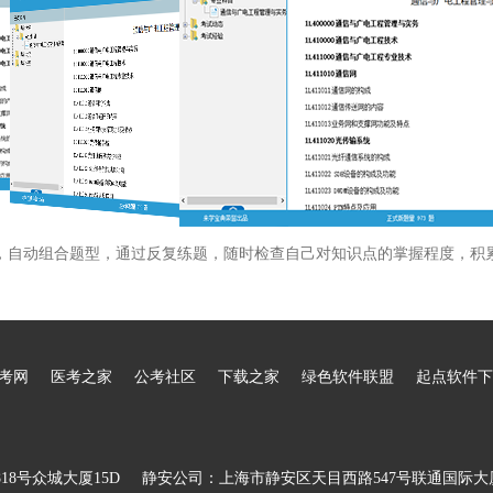
，自动组合题型，通过反复练题，随时检查自己对知识点的掌握程度，积
考网
医考之家
公考社区
下载之家
绿色软件联盟
起点软件下
8号众城大厦15D
静安公司：上海市静安区天目西路547号联通国际大厦