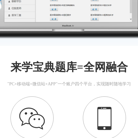
来学宝典题库=全网融合
"PC+移动端+微信站+APP"一个账户四个平台，实现随时随地学习