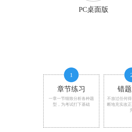
PC桌面版
1
章节练习
错题
一章一节细致分析各种题
不放过任何得
型，为考试打下基础
断地充实改正