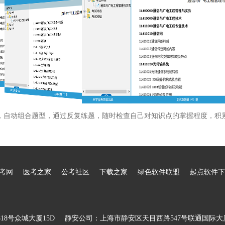
，自动组合题型，通过反复练题，随时检查自己对知识点的掌握程度，积
考网
医考之家
公考社区
下载之家
绿色软件联盟
起点软件下
8号众城大厦15D
静安公司：上海市静安区天目西路547号联通国际大厦