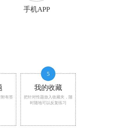
手机APP
5
题
我的收藏
时附有答
把针对性题放入收藏夹，随
时随地可以反复练习