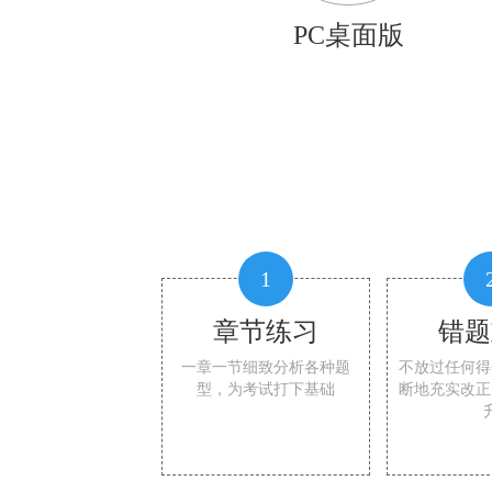
PC桌面版
1
章节练习
错题
一章一节细致分析各种题
不放过任何得
型，为考试打下基础
断地充实改正