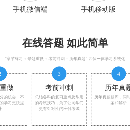
手机微信端
手机移动版
在线答题 如此简单
“章节练习 + 错题重做 + 考前冲刺 + 历年真题” 四位一体学习系统化
2
3
4
重做
考前冲刺
历年真
分的机会，不
总结各科的复习重点及常用
历年真题题库，同
的学习更快提
的考试技巧，为了让同学们
案和解析
升
更有针对性的应付考试