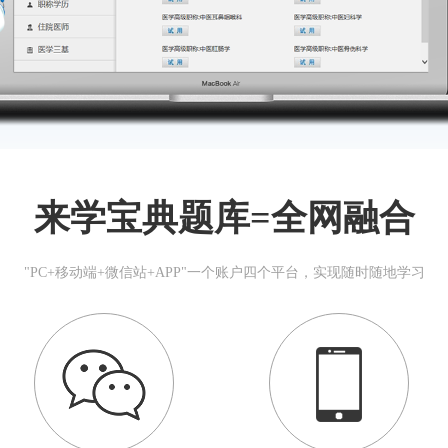
来学宝典题库=全网融合
"PC+移动端+微信站+APP"一个账户四个平台，实现随时随地学习