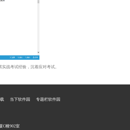
累实战考试经验，沉着应对考试。
载
当下软件园
专题栏软件园
C幢902室