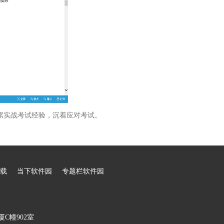
累实战考试经验，沉着应对考试。
载
当下软件园
专题栏软件园
C幢902室