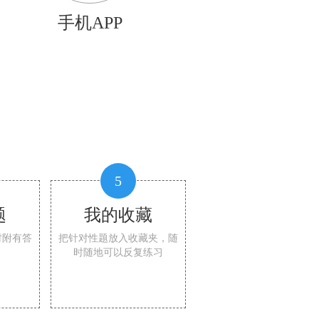
手机APP
5
题
我的收藏
时附有答
把针对性题放入收藏夹，随
时随地可以反复练习