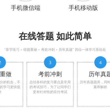
手机微信端
手机移动版
在线答题 如此简单
“章节练习 + 错题重做 + 考前冲刺 + 历年真题” 四位一体学习系统化
2
3
4
重做
考前冲刺
历年真
分的机会，不
总结各科的复习重点及常用
历年真题题库，同
的学习更快提
的考试技巧，为了让同学们
案和解析
升
更有针对性的应付考试