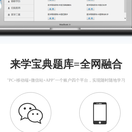
来学宝典题库=全网融合
"PC+移动端+微信站+APP"一个账户四个平台，实现随时随地学习