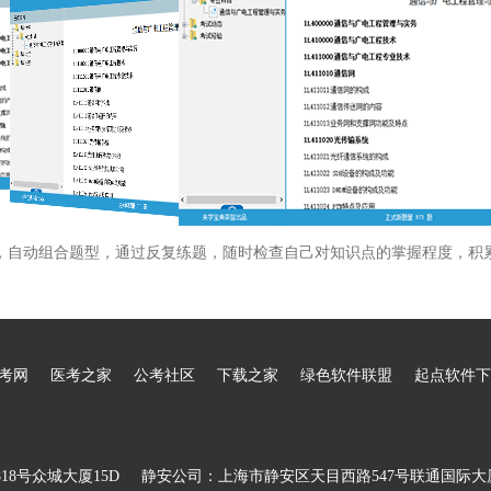
，自动组合题型，通过反复练题，随时检查自己对知识点的掌握程度，积
考网
医考之家
公考社区
下载之家
绿色软件联盟
起点软件下
8号众城大厦15D
静安公司：上海市静安区天目西路547号联通国际大厦