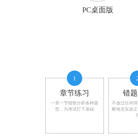
PC桌面版
1
章节练习
错题
一章一节细致分析各种题
不放过任何得
型，为考试打下基础
断地充实改正