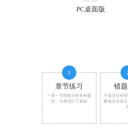
PC桌面版
1
章节练习
错题
一章一节细致分析各种题
不放过任何得
型，为考试打下基础
断地充实改正