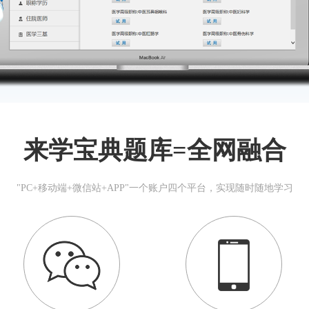
来学宝典题库=全网融合
"PC+移动端+微信站+APP"一个账户四个平台，实现随时随地学习