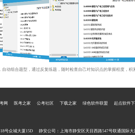
，自动组合题型，通过反复练题，随时检查自己对知识点的掌握程度，积
考网
医考之家
公考社区
下载之家
绿色软件联盟
起点软件下
8号众城大厦15D
静安公司：上海市静安区天目西路547号联通国际大厦