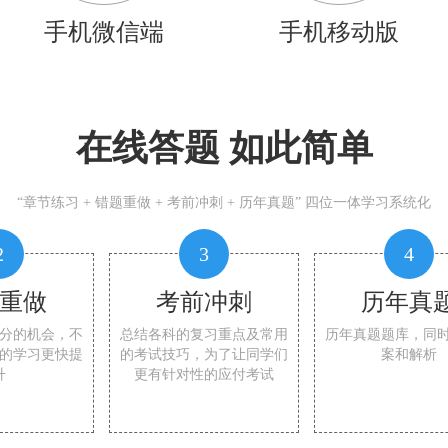
手机微信端
手机移动版
在线答题 如此简单
“章节练习 + 错题重做 + 考前冲刺 + 历年真题” 四位一体学习系统化
2
3
4
重做
考前冲刺
历年真
分的机会，不
总结各科的复习重点及常用
历年真题题库，同
的学习更快提
的考试技巧，为了让同学们
案和解析
升
更有针对性的应付考试