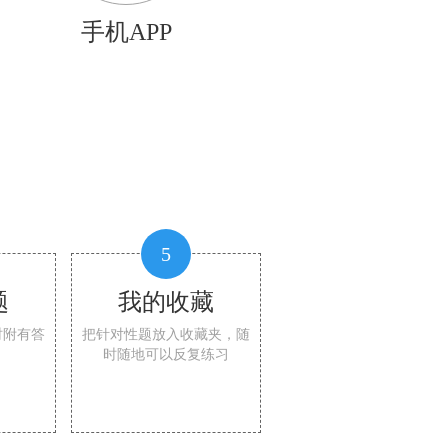
手机APP
5
题
我的收藏
时附有答
把针对性题放入收藏夹，随
时随地可以反复练习