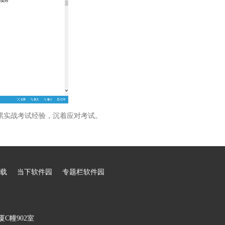
累实战考试经验，沉着应对考试。
载
当下软件园
专题栏软件园
C幢902室