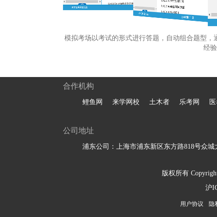
模拟考场以考试的形式进行答题，自动组合题型，
经验
合作机构
鲤鱼网
来学网校
土木者
乐考网
医
公司地址
浦东公司：上海市浦东新区东方路818号众城大
版权所有 Copyright 
沪I
用户协议
隐