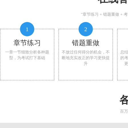
“章节练习 + 错题重做 +
1
2
章节练习
错题重做
一章一节细致分析各种题
不放过任何得分的机会，不
总
型，为考试打下基础
断地充实改正的学习更快提
的
升
百万