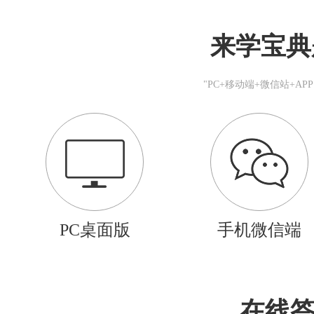
来学宝典
"PC+移动端+微信站+A
PC桌面版
手机微信端
在线答