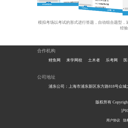
模拟考场以考试的形式进行答题，自动组合题型，
经验
合作机构
鲤鱼网
来学网校
土木者
乐考网
医
公司地址
浦东公司：上海市浦东新区东方路818号众城大
版权所有 Copyright 
沪I
用户协议
隐