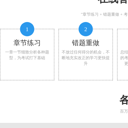
“章节练习 + 错题重做 +
1
2
章节练习
错题重做
一章一节细致分析各种题
不放过任何得分的机会，不
总
型，为考试打下基础
断地充实改正的学习更快提
的
升
百万