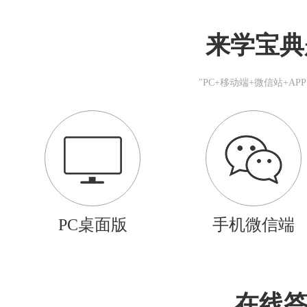
来学宝典
"PC+移动端+微信站+A
PC桌面版
手机微信端
在线答