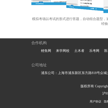
模拟考场以考试的形式进行答题，自动组合题型，
经验
合作机构
鲤鱼网
来学网校
土木者
乐考网
医
公司地址
浦东公司：上海市浦东新区东方路818号众城大
版权所有 Copyright 
沪I
用户协议
隐