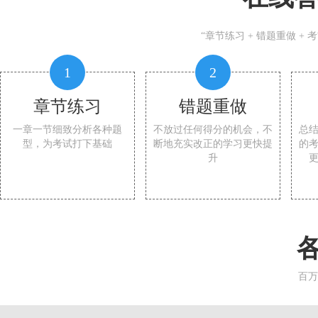
“章节练习 + 错题重做 +
1
2
章节练习
错题重做
一章一节细致分析各种题
不放过任何得分的机会，不
总
型，为考试打下基础
断地充实改正的学习更快提
的
升
百万