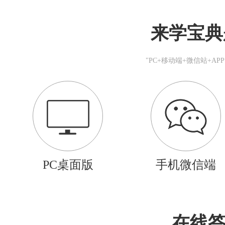
来学宝典
"PC+移动端+微信站+A
PC桌面版
手机微信端
在线答