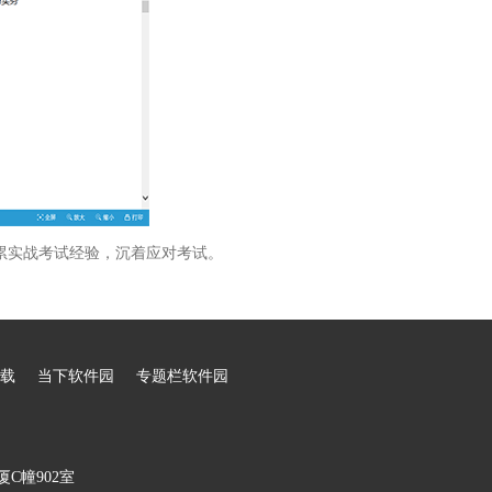
累实战考试经验，沉着应对考试。
载
当下软件园
专题栏软件园
C幢902室