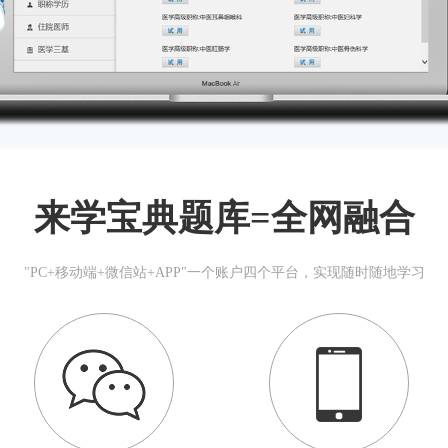
来学宝典题库=全网融合
"PC+移动端+微信站+APP"一个账户四个平台，实现随时随地学习