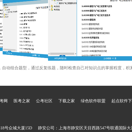
，自动组合题型，通过反复练题，随时检查自己对知识点的掌握程度，积
考网
医考之家
公考社区
下载之家
绿色软件联盟
起点软件下
8号众城大厦15D
静安公司：上海市静安区天目西路547号联通国际大厦