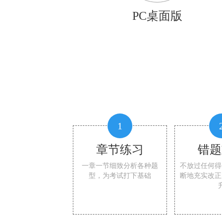
PC桌面版
1
章节练习
错题
一章一节细致分析各种题
不放过任何得
型，为考试打下基础
断地充实改正