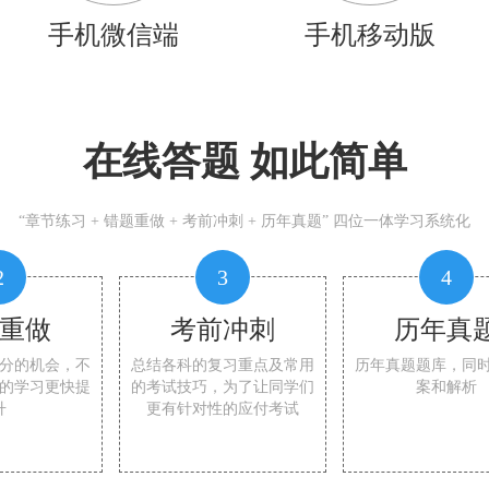
手机微信端
手机移动版
在线答题 如此简单
“章节练习 + 错题重做 + 考前冲刺 + 历年真题” 四位一体学习系统化
2
3
4
重做
考前冲刺
历年真
分的机会，不
总结各科的复习重点及常用
历年真题题库，同
的学习更快提
的考试技巧，为了让同学们
案和解析
升
更有针对性的应付考试