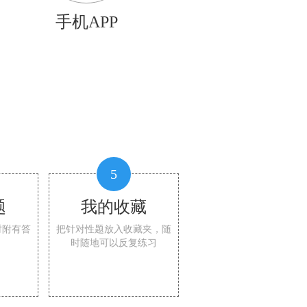
手机APP
5
题
我的收藏
时附有答
把针对性题放入收藏夹，随
时随地可以反复练习