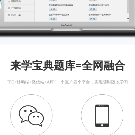
来学宝典题库=全网融合
"PC+移动端+微信站+APP"一个账户四个平台，实现随时随地学习