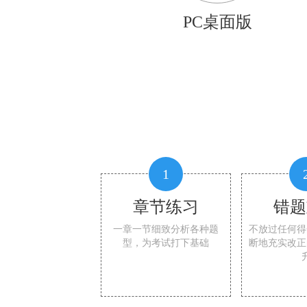
PC桌面版
1
章节练习
错题
一章一节细致分析各种题
不放过任何得
型，为考试打下基础
断地充实改正