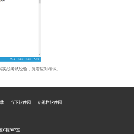
累实战考试经验，沉着应对考试。
载
当下软件园
专题栏软件园
C幢902室