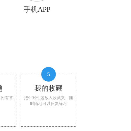
手机APP
5
题
我的收藏
时附有答
把针对性题放入收藏夹，随
时随地可以反复练习