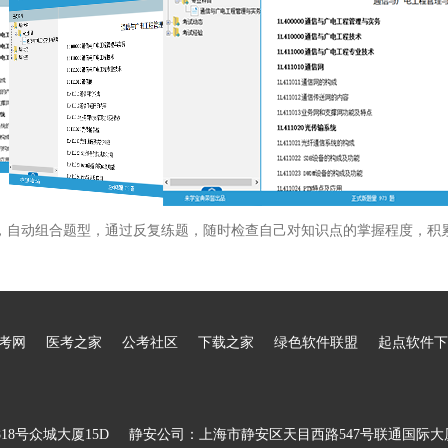
，自动组合题型，通过反复练题，随时检查自己对知识点的掌握程度，积
考网
医考之家
公考社区
下载之家
绿色软件联盟
起点软件下
8号众城大厦15D
静安公司：上海市静安区天目西路547号联通国际大厦