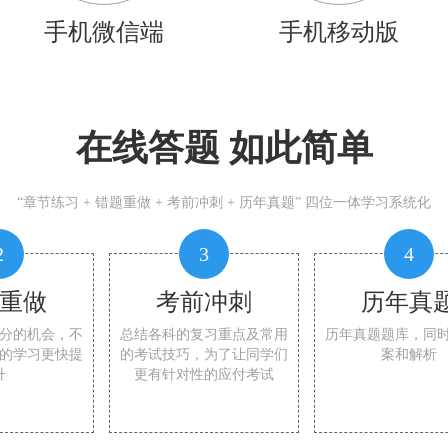
手机微信端
手机移动版
在线答题 如此简单
“章节练习 + 错题重做 + 考前冲刺 + 历年真题” 四位一体学习系统化
2
3
4
重做
考前冲刺
历年真
分的机会，不
总结各科的复习重点及常用
历年真题题库，同
的学习更快提
的考试技巧，为了让同学们
案和解析
升
更有针对性的应付考试