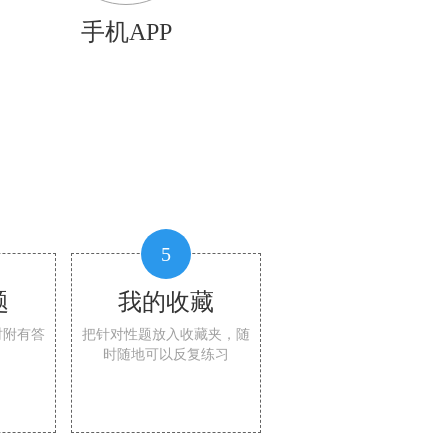
手机APP
5
题
我的收藏
时附有答
把针对性题放入收藏夹，随
时随地可以反复练习