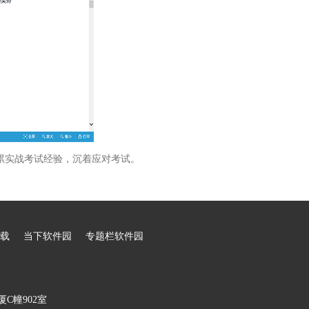
累实战考试经验，沉着应对考试。
载
当下软件园
专题栏软件园
C幢902室