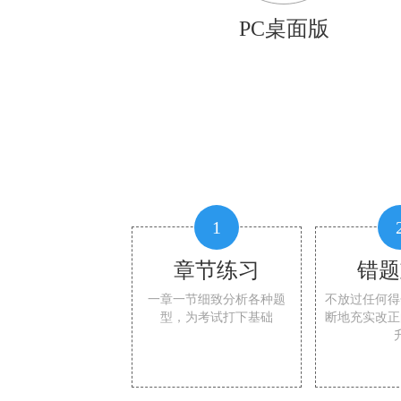
PC桌面版
1
章节练习
错题
一章一节细致分析各种题
不放过任何得
型，为考试打下基础
断地充实改正