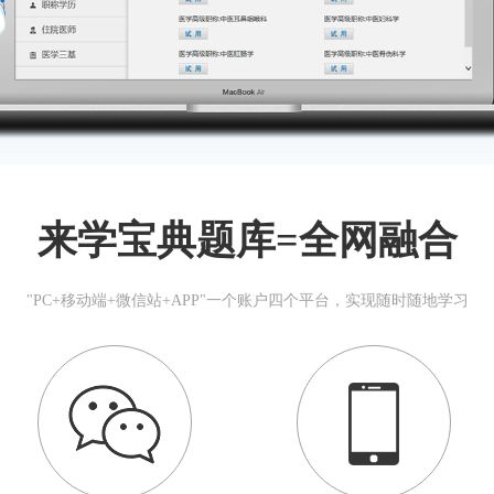
来学宝典题库=全网融合
"PC+移动端+微信站+APP"一个账户四个平台，实现随时随地学习