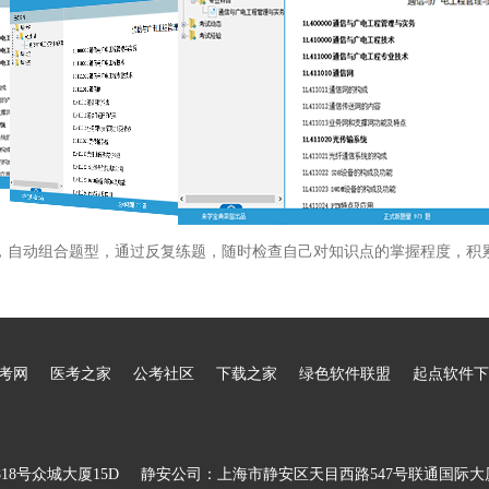
，自动组合题型，通过反复练题，随时检查自己对知识点的掌握程度，积
考网
医考之家
公考社区
下载之家
绿色软件联盟
起点软件下
8号众城大厦15D
静安公司：上海市静安区天目西路547号联通国际大厦