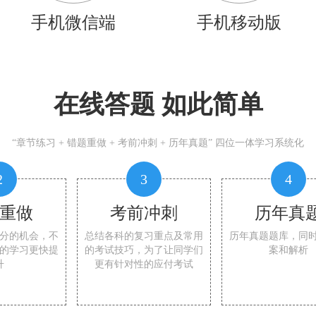
手机微信端
手机移动版
在线答题 如此简单
“章节练习 + 错题重做 + 考前冲刺 + 历年真题” 四位一体学习系统化
2
3
4
重做
考前冲刺
历年真
分的机会，不
总结各科的复习重点及常用
历年真题题库，同
的学习更快提
的考试技巧，为了让同学们
案和解析
升
更有针对性的应付考试