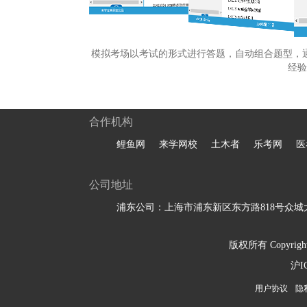
模拟考场以考试的形式进行答题，自动组合题型，
经验
合作机构
鲤鱼网
来学网校
土木者
乐考网
医
公司地址
浦东公司：上海市浦东新区东方路818号众城大
版权所有 Copyright 
沪I
用户协议
隐