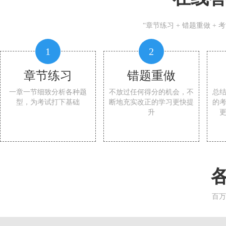
“章节练习 + 错题重做 +
1
2
章节练习
错题重做
一章一节细致分析各种题
不放过任何得分的机会，不
总
型，为考试打下基础
断地充实改正的学习更快提
的
升
百万