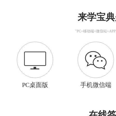
来学宝典
"PC+移动端+微信站+A
PC桌面版
手机微信端
在线答