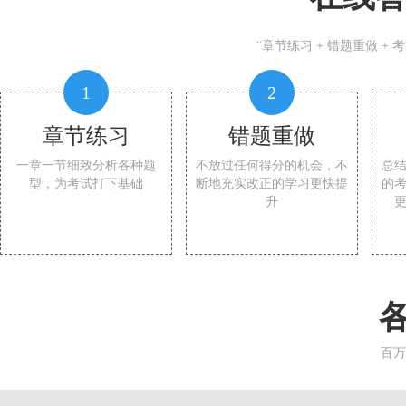
“章节练习 + 错题重做 +
1
2
章节练习
错题重做
一章一节细致分析各种题
不放过任何得分的机会，不
总
型，为考试打下基础
断地充实改正的学习更快提
的
升
百万