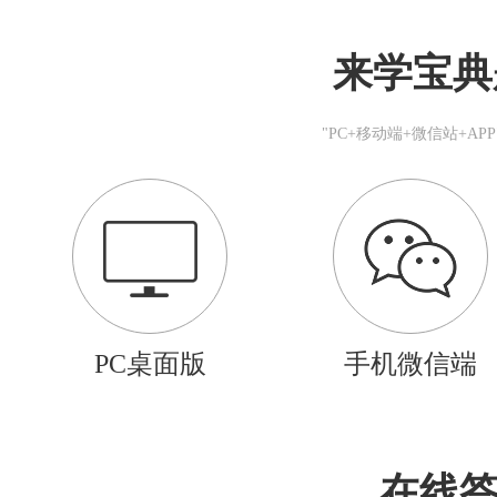
来学宝典
"PC+移动端+微信站+A
PC桌面版
手机微信端
在线答