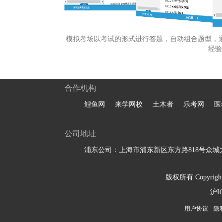
模拟考场以考试的形式进行答题，自动组合题型，
经验
合作机构
鲤鱼网
来学网校
土木者
乐考网
医
公司地址
浦东公司：上海市浦东新区东方路818号众城大
版权所有 Copyright 
沪I
用户协议
隐