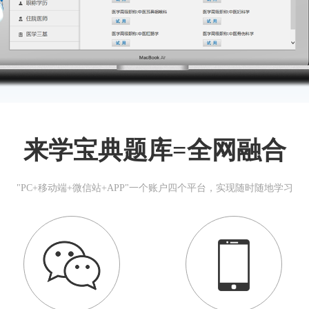
来学宝典题库=全网融合
"PC+移动端+微信站+APP"一个账户四个平台，实现随时随地学习