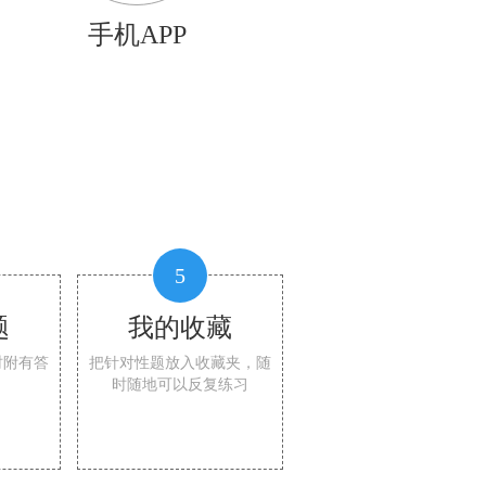
手机APP
5
题
我的收藏
时附有答
把针对性题放入收藏夹，随
时随地可以反复练习