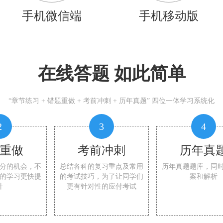
手机微信端
手机移动版
在线答题 如此简单
“章节练习 + 错题重做 + 考前冲刺 + 历年真题” 四位一体学习系统化
2
3
4
重做
考前冲刺
历年真
分的机会，不
总结各科的复习重点及常用
历年真题题库，同
的学习更快提
的考试技巧，为了让同学们
案和解析
升
更有针对性的应付考试