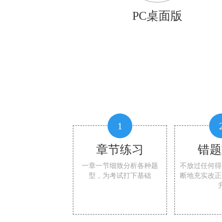
PC桌面版
1
章节练习
错题
一章一节细致分析各种题
不放过任何得
型，为考试打下基础
断地充实改正