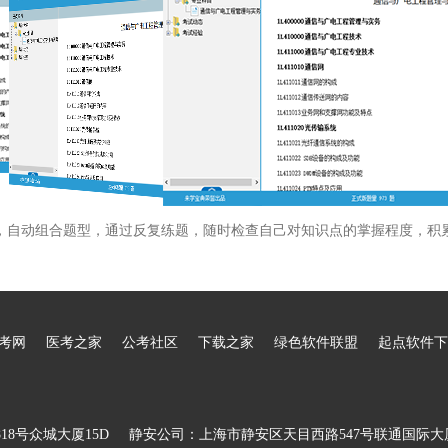
，自动组合题型，通过反复练题，随时检查自己对知识点的掌握程度，积
考网
医考之家
公考社区
下载之家
绿色软件联盟
起点软件下
8号众城大厦15D
静安公司：上海市静安区天目西路547号联通国际大厦