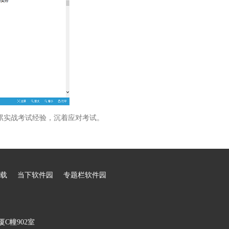
累实战考试经验，沉着应对考试。
载
当下软件园
专题栏软件园
C幢902室