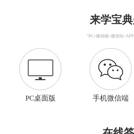
来学宝典
"PC+移动端+微信站+A
PC桌面版
手机微信端
在线答