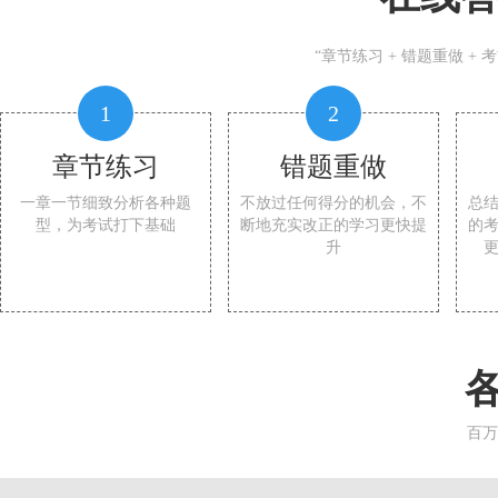
“章节练习 + 错题重做 +
1
2
章节练习
错题重做
一章一节细致分析各种题
不放过任何得分的机会，不
总
型，为考试打下基础
断地充实改正的学习更快提
的
升
百万