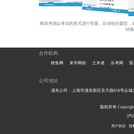
模拟考场以考试的形式进行答题，自动组合题型，
经验
合作机构
鲤鱼网
来学网校
土木者
乐考网
医
公司地址
浦东公司：上海市浦东新区东方路818号众城大
版权所有 Copyright 
沪I
用户协议
隐