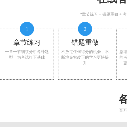
“章节练习 + 错题重做 +
1
2
章节练习
错题重做
一章一节细致分析各种题
不放过任何得分的机会，不
总
型，为考试打下基础
断地充实改正的学习更快提
的
升
百万