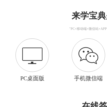
来学宝典
"PC+移动端+微信站+A
PC桌面版
手机微信端
在线答