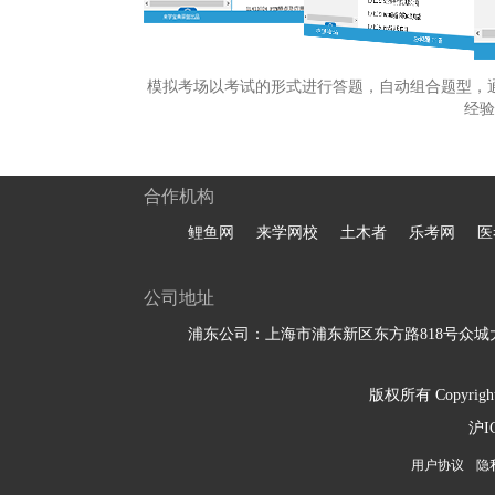
模拟考场以考试的形式进行答题，自动组合题型，
经验
合作机构
鲤鱼网
来学网校
土木者
乐考网
医
公司地址
浦东公司：上海市浦东新区东方路818号众城大
版权所有 Copyright 
沪I
用户协议
隐