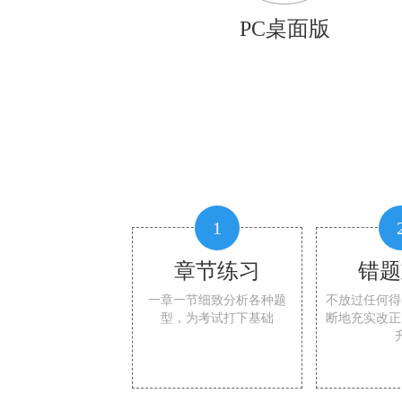
PC桌面版
1
章节练习
错题
一章一节细致分析各种题
不放过任何得
型，为考试打下基础
断地充实改正