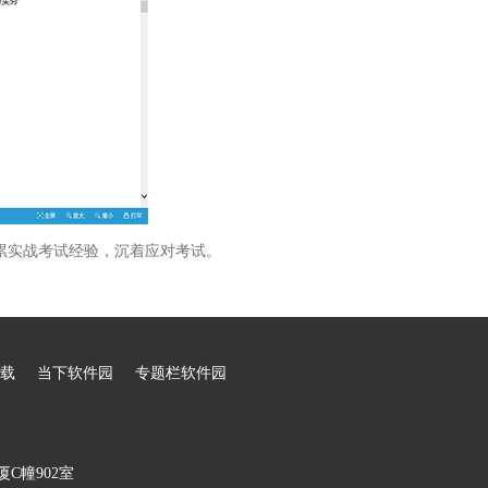
累实战考试经验，沉着应对考试。
载
当下软件园
专题栏软件园
C幢902室