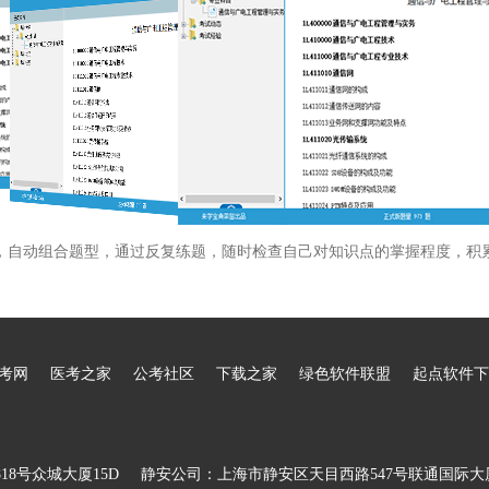
，自动组合题型，通过反复练题，随时检查自己对知识点的掌握程度，积
考网
医考之家
公考社区
下载之家
绿色软件联盟
起点软件下
8号众城大厦15D
静安公司：上海市静安区天目西路547号联通国际大厦