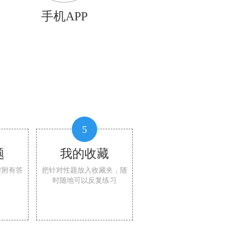
手机APP
5
题
我的收藏
时附有答
把针对性题放入收藏夹，随
时随地可以反复练习