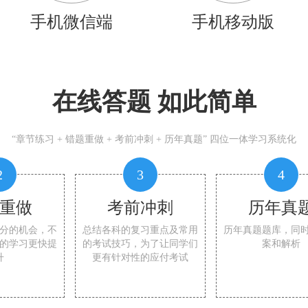
手机微信端
手机移动版
在线答题 如此简单
“章节练习 + 错题重做 + 考前冲刺 + 历年真题” 四位一体学习系统化
2
3
4
重做
考前冲刺
历年真
分的机会，不
总结各科的复习重点及常用
历年真题题库，同
的学习更快提
的考试技巧，为了让同学们
案和解析
升
更有针对性的应付考试