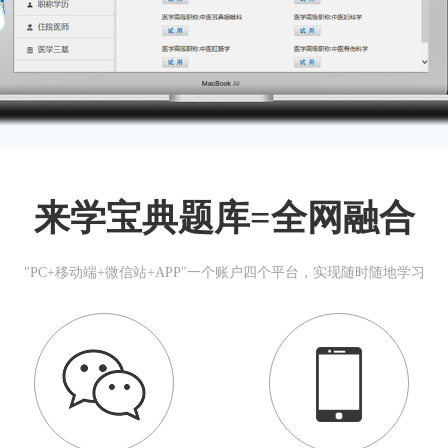
来学宝典题库=全网融合
"PC+移动端+微信站+APP"一个账户四个平台，实现随时随地学习