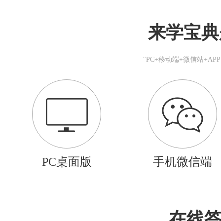
来学宝典
"PC+移动端+微信站+A
PC桌面版
手机微信端
在线答