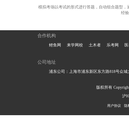
模拟考场以考试的形式进行答题，自动组合题型，
经验
合作机构
鲤鱼网
来学网校
土木者
乐考网
医
公司地址
浦东公司：上海市浦东新区东方路818号众城大
版权所有 Copyright 
沪I
用户协议
隐