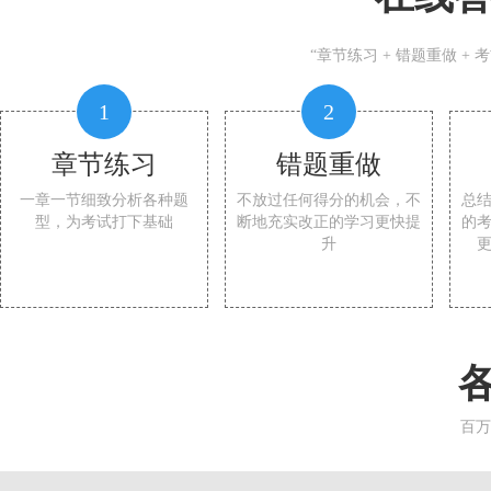
“章节练习 + 错题重做 +
1
2
章节练习
错题重做
一章一节细致分析各种题
不放过任何得分的机会，不
总
型，为考试打下基础
断地充实改正的学习更快提
的
升
百万