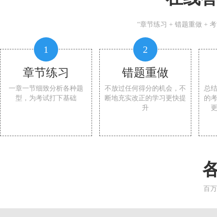
“章节练习 + 错题重做 +
1
2
章节练习
错题重做
一章一节细致分析各种题
不放过任何得分的机会，不
总
型，为考试打下基础
断地充实改正的学习更快提
的
升
百万