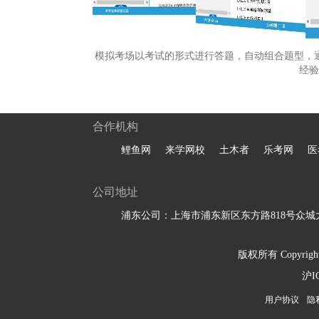
模拟考场以考试的形式进行答题，自动组合题型，
经验
合作机构
鲤鱼网
来学网校
土木者
乐考网
医
公司地址
浦东公司：上海市浦东新区东方路818号众城大
版权所有 Copyright 
沪I
用户协议
隐