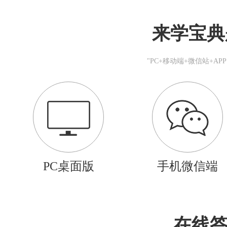
来学宝典
"PC+移动端+微信站+A
PC桌面版
手机微信端
在线答